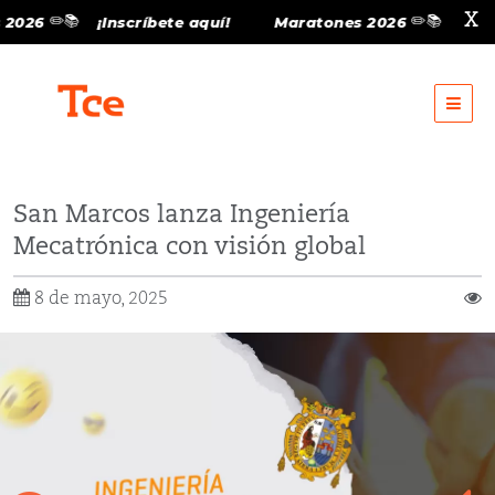
✏️📚
✏️📚
X
26
¡Inscríbete aquí!
Maratones 2026
¡Inscríb
Intranet para padres
Intranet para alumnos
Call center:
6198 100
MARATONES 2026
San Marcos lanza Ingeniería
Mecatrónica con visión global
¡MATRÍCULA EN LÍNEA!
8 de mayo, 2025