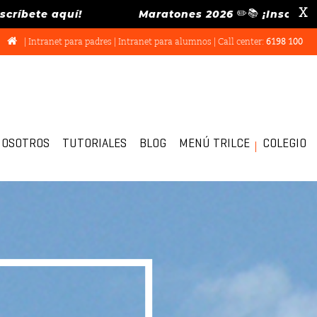
✏️📚
X
te aquí!
Maratones 2026
¡Inscríbete aquí
|
Intranet para padres
|
Intranet para alumnos
| Call center:
6198 100
NOSOTROS
TUTORIALES
BLOG
MENÚ TRILCE
COLEGIO