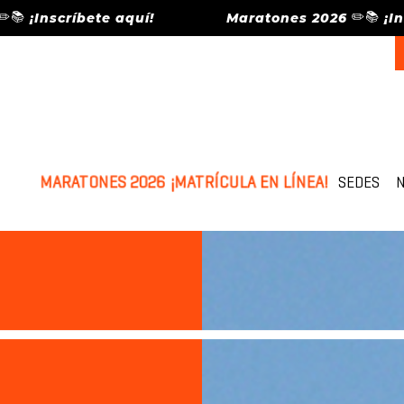
✏️📚
scríbete aquí!
Maratones 2026
¡Inscríbe
MARATONES 2026
¡MATRÍCULA EN LÍNEA!
SEDES