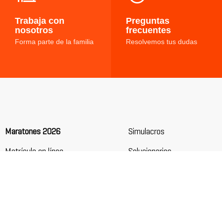
Trabaja con
Preguntas
nosotros
frecuentes
Forma parte de la familia
Resolvemos tus dudas
Maratones 2026
Simulacros
Matrícula en línea
Solucionarios
Nuevos Inicios
Trabaja con nosotros
Sedes
Preguntas frecuentes
Nosotros
Intranet