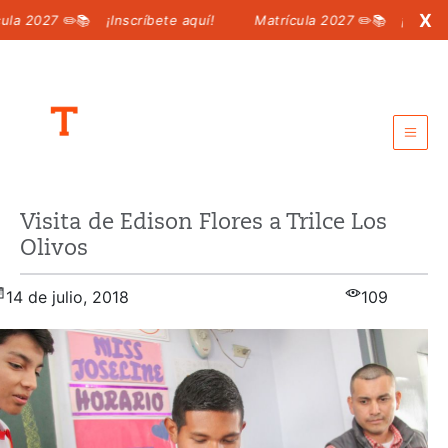
X
 2027
✏️📚
¡Inscríbete aquí!
Matrícula 2027
✏️📚
¡Inscríbete
Intranet para padres
Visita de Edison Flores a Trilce Los
Intranet para alumnos
Olivos
Call center:
6198 100
14 de julio, 2018
109
MATRÍCULA 2027