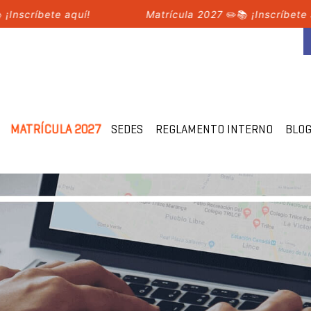
críbete aquí!
Matrícula 2027
✏️📚
¡Inscríbete aquí!
MATRÍCULA 2027
SEDES
REGLAMENTO INTERNO
BLO