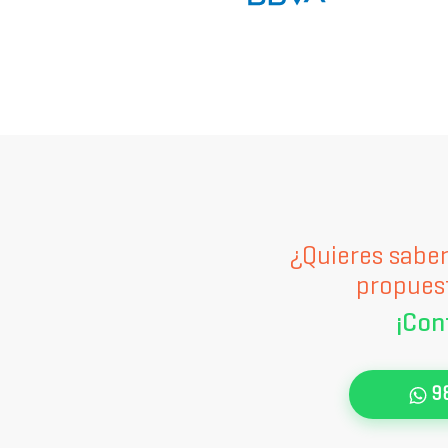
¿Quieres sabe
propues
¡Con
9