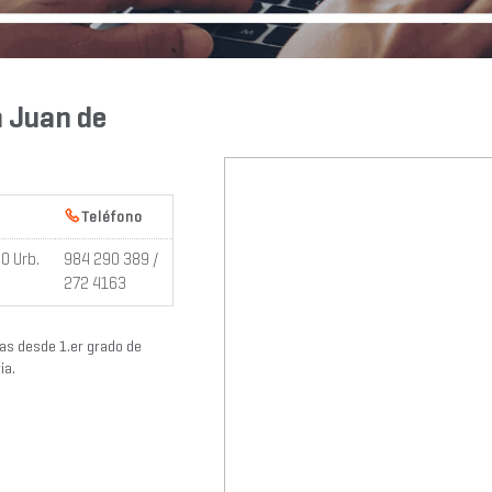
n Juan de
Teléfono
30 Urb.
984 290 389 /
272 4163
as desde 1.er grado de
ia.