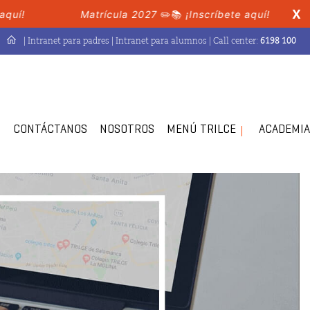
X
Matrícula 2027
✏️📚
¡Inscríbete aquí!
Ma
|
Intranet para padres
|
Intranet para alumnos
| Call center:
6198 100
G
CONTÁCTANOS
NOSOTROS
MENÚ TRILCE
ACADEMIA