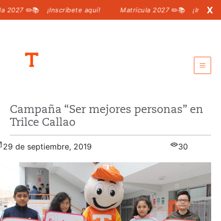
X
2027
✏️📚
¡Inscríbete aquí!
Matrícula 2027
✏️📚
¡Inscríbete 
Intranet para padres
Campaña “Ser mejores personas” en
Intranet para alumnos
Trilce Callao
Call center:
6198 100
29 de septiembre, 2019
30
MATRÍCULA 2027