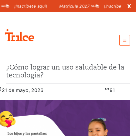
X
¡Inscríbete aquí!
Matrícula 2027
✏️📚
¡Inscríbete aquí!
Intranet para padres
¿Cómo lograr un uso saludable de la
Intranet para alumnos
tecnología?
Call center:
6198 100
21 de mayo, 2026
91
MATRÍCULA 2027