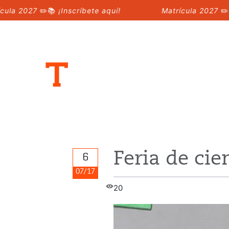
2027
✏️📚
¡Inscríbete aquí!
Matrícula 2027
✏️📚
¡In
Feria de cie
6
07/17
20