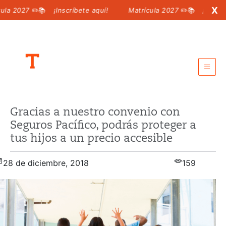
X
 2027
✏️📚
¡Inscríbete aquí!
Matrícula 2027
✏️📚
¡Inscríbet
Intranet para padres
Gracias a nuestro convenio con
Intranet para alumnos
Seguros Pacífico, podrás proteger a
Call center:
6198 100
tus hijos a un precio accesible
MATRÍCULA 2027
28 de diciembre, 2018
159