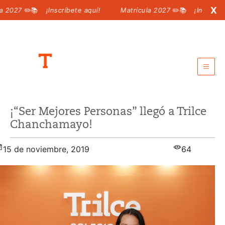
X
027
✏️📚
¡Inscríbete aquí!
Matrícula 2027
✏️📚
¡Inscríbete a
Intranet para padres
¡“Ser Mejores Personas” llegó a Trilce
Intranet para alumnos
Chanchamayo!
Call center:
6198 100
15 de noviembre, 2019
64
MATRÍCULA 2027